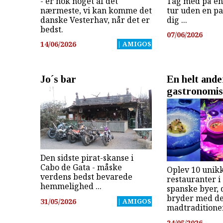
Tag med på e
- er nok noget af det
tur uden en pa
nærmeste, vi kan komme det
dig ...
danske Vesterhav, når det er
bedst.
07/06/2026
14/06/2026
| AMIGOS
Jo´s bar
En helt ande
gastronomis
Den sidste pirat-skanse i
Cabo de Gata - måske
Oplev 10 unik
verdens bedst bevarede
restauranter i 
hemmelighed ...
spanske byer, 
bryder med de
31/05/2026
| AMIGOS
madtraditioner
24/05/2026