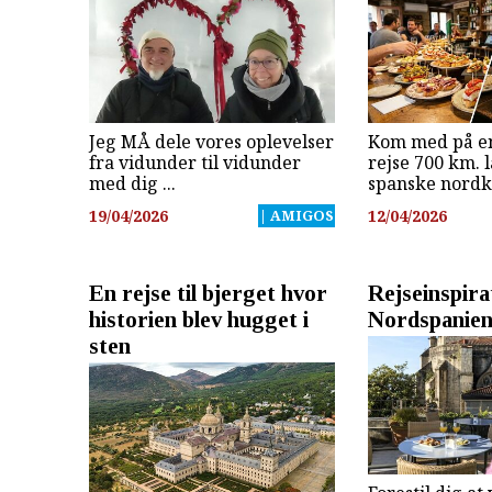
Jeg MÅ dele vores oplevelser
Kom med på e
fra vidunder til vidunder
rejse 700 km. 
med dig ...
spanske nordky
19/04/2026
| AMIGOS
12/04/2026
En rejse til bjerget hvor
Rejseinspirat
historien blev hugget i
Nordspanie
sten