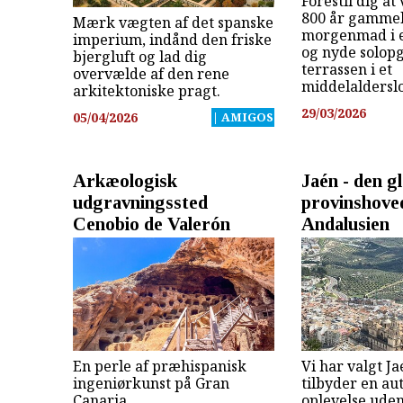
Forestil dig at
800 år gammelt
Mærk vægten af det spanske
morgenmad i e
imperium, indånd den friske
og nyde solop
bjergluft og lad dig
terrassen i et
overvælde af den rene
middelalderslo
arkitektoniske pragt.
29/03/2026
05/04/2026
| AMIGOS
Arkæologisk
Jaén - den g
udgravningssted
provinshoved
Cenobio de Valerón
Andalusien
En perle af præhispanisk
Vi har valgt Ja
ingeniørkunst på Gran
tilbyder en au
Canaria
oplevelse uden