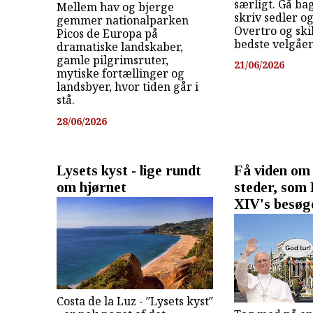
særligt. Gå ba
Mellem hav og bjerge
skriv sedler og
gemmer nationalparken
Overtro og ski
Picos de Europa på
bedste velgåe
dramatiske landskaber,
gamle pilgrimsruter,
21/06/2026
mytiske fortællinger og
landsbyer, hvor tiden går i
stå.
28/06/2026
Lysets kyst - lige rundt
Få viden om
om hjørnet
steder, som
XIV's besøge
Costa de la Luz - ″Lysets kyst″