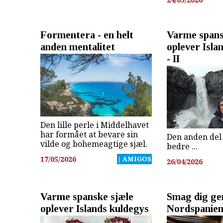
Formentera - en helt
Varme spans
anden mentalitet
oplever Isla
- II
Den lille perle i Middelhavet
har formået at bevare sin
Den anden del
vilde og bohemeagtige sjæl.
bedre ...
17/05/2026
| AMIGOS
26/04/2026
Varme spanske sjæle
Smag dig g
oplever Islands kuldegys
Nordspanie